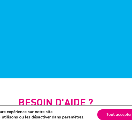
BESOIN D'AIDE ?
ure expérience sur notre site.
Nous contacter
Tout accepter
 utilisons ou les désactiver dans
paramètres
.
Conditions générales d’utilisation
Plan du site