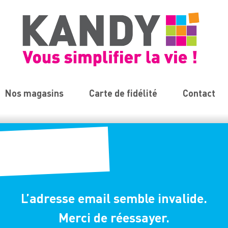
Nos magasins
Carte de fidélité
Contact
L’adresse email semble invalide.
Merci de réessayer.