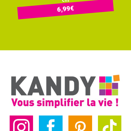
cm
€
6,99