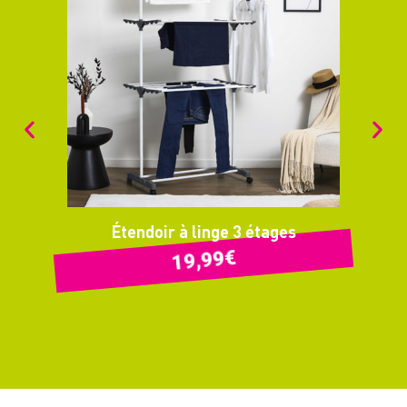
Étendoir à linge 3 étages
€
19,99