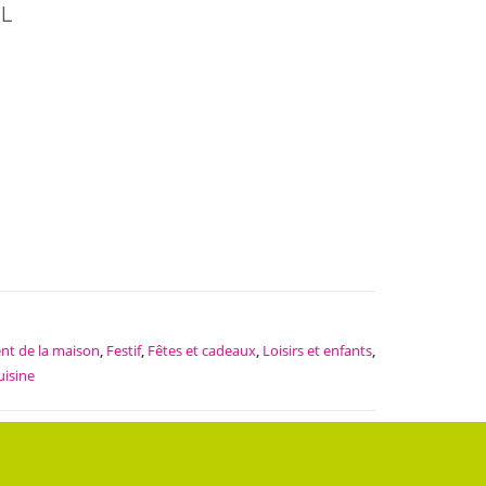
ML
nt de la maison
,
Festif
,
Fêtes et cadeaux
,
Loisirs et enfants
,
uisine