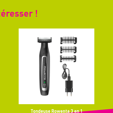
téresser !
Tondeuse Rowenta 3 en 1