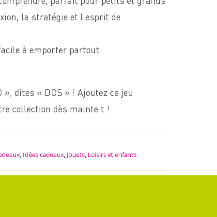
comprendre, parfait pour petits et grands
ion, la stratégie et l’esprit de
acile à emporter partout
», dites « DOS » ! Ajoutez ce jeu
re collection dès mainte t !
cadeaux
,
Idées cadeaux
,
Jouets
,
Loisirs et enfants