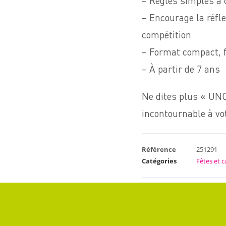
– Règles simples à 
– Encourage la réflex
compétition
– Format compact, f
– À partir de 7 ans
Ne dites plus « UNO 
incontournable à vot
Référence
251291
Catégories
Fêtes et 