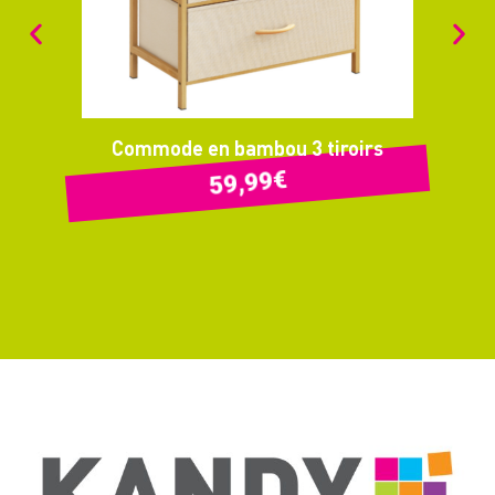
Commode en bambou 3 tiroirs
€
59,99