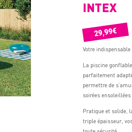
INTEX
€
29,99
Votre indispensable 
La piscine gonflabl
parfaitement adapté
permettre de s’amuse
soirées ensoleillées 
Pratique et solide, 
triple épaisseur, v
toute sécurité.