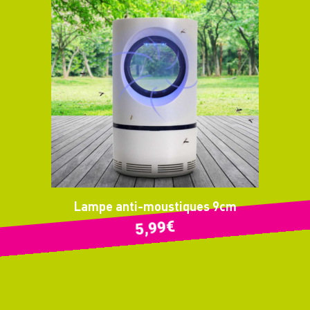
Lampe anti-moustiques 9cm
€
5,99