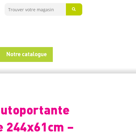
Notre catalogue
autoportante
e 244x61cm –