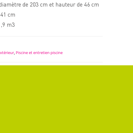
 diamètre de 203 cm et hauteur de 46 cm
: 41 cm
1,9 m3
extérieur
,
Piscine et entretien piscine