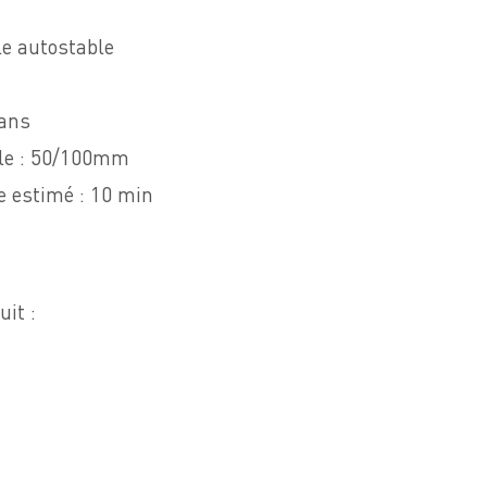
le autostable
 ans
yle : 50/100mm
 estimé : 10 min
it :
m