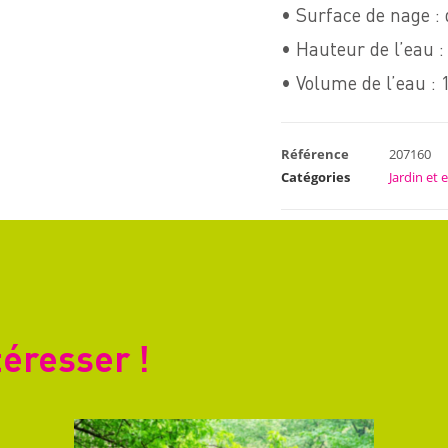
• Surface de nage :
• Hauteur de l’eau 
• Volume de l’eau : 
Référence
207160
Catégories
Jardin et 
téresser !