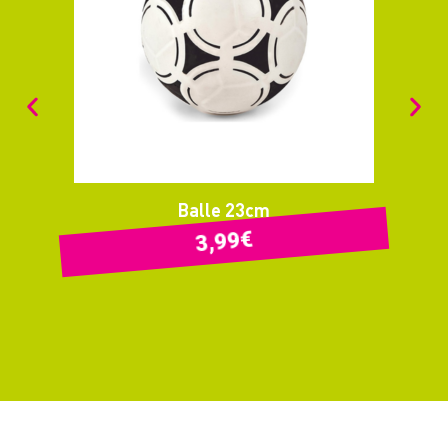
Balle 23cm
€
3,99