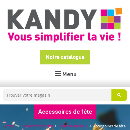
Notre catalogue
Menu
Accessoires de fête
Accueil
>
Tous nos produits
>
Fêtes et cadeaux
>
Accessoires de fête