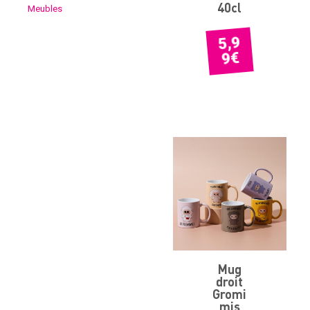
40cl
Meubles
5,9
€
9
Mug
droit
Gromi
mis