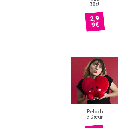
30cl
2,9
€
9
Peluch
e Cœur