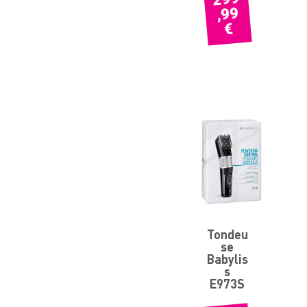
,99
€
Tondeu
se
Babylis
s
E973S