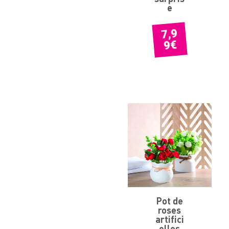
e
7,9
€
9
Pot de
roses
artifici