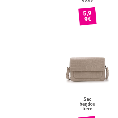
elles
5,9
€
9
Sac
bandou
lière