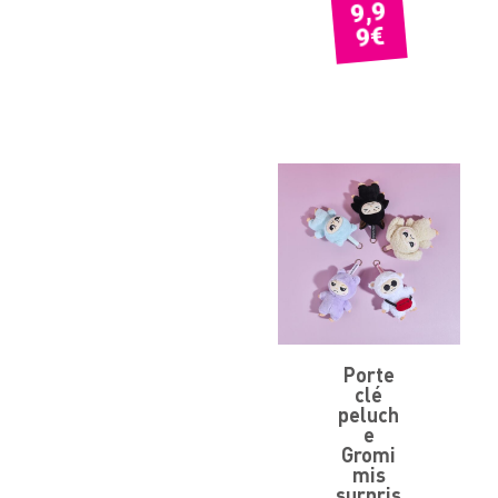
9,9
€
9
Porte
clé
peluch
e
Gromi
mis
surpris