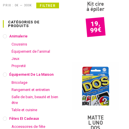
Kit cire
PRIX :
0€
—
300€
FILTRER
à épiler
19,
CATÉGORIES DE
PRODUITS
€
99
Animalerie
Coussins
Équipement de l’animal
Jeux
Propreté
Équipement De La Maison
Bricolage
Rangement et entretien
Salle de bain, beauté et bien
être
Table et cuisine
MATTE
Fêtes Et Cadeaux
L UNO
Accessoires de fête
DOS