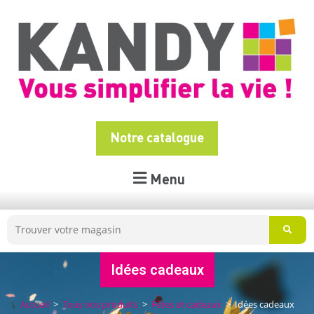
Notre catalogue
Menu
Idées cadeaux
Accueil
>
Tous nos produits
>
Fêtes et cadeaux
>
Idées cadeaux