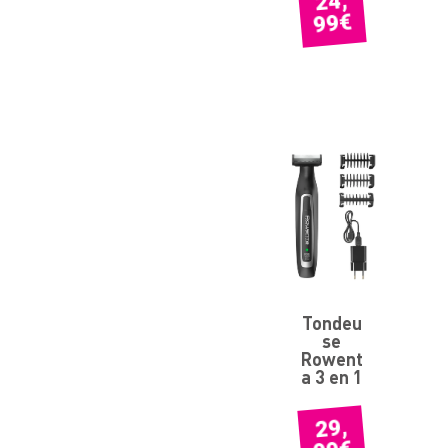
24,
€
99
Tondeu
se
Rowent
a 3 en 1
29,