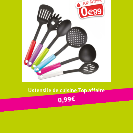
Ustensile de cuisine Top affaire
€
0,99