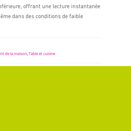
inférieure, offrant une lecture instantanée
 même dans des conditions de faible
nt de la maison
,
Table et cuisine