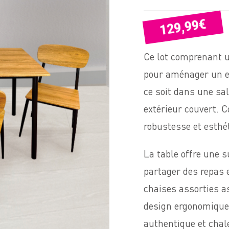
€
129,99
Ce lot comprenant un
pour aménager un es
ce soit dans une sa
extérieur couvert. C
robustesse et esthé
La table offre une s
partager des repas 
chaises assorties a
design ergonomique.
authentique et chal